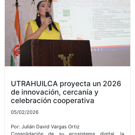
TODO LISTO PARA EL FORO
COMFAMILIAR HUILA:
RECONSTRUIR
18/10/2022
Por: Israel Silva Guarnizo
El próximo miércoles 29 de septiembre desde las
8:30 a.m. se cumplirá el Foro Comfamiliar del
Huila: reconstruir desde la solidaridad, análisis,