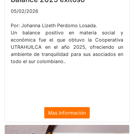
intermediarios
17/03/2023
Por: Oficina de Comunicaciones
FUNDAUTRAHUILCA
Mañana sábado 18 de marzo, llegan a la ciudad
de Neiva aproximadamente 25 emprendimientos
campesinos de Huila quienes harán venta directa
de sus productos. Los puntos habilitados como
ya es habitual, son el colegio UTRAHUILCA y la
caseta de Cándido
Mas Información